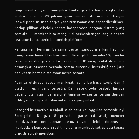
Bagi member yang menyukai tantangan berbasis angka dan
analisa, tersedia 20 pilihan game angka internasional dengan
jadwal pengumuman angka yang transparan dan dapat diverifikasi.
Setiap pilihan dikelola secara independen dengan sistem yang
terbuka — member bisa mengikuti perkembangan angka secara
real-time tanpa perlu berpindah platform.
Pengalaman bermain bersama dealer sungguhan kini hadir di
genggaman lewat fitur live casino Sarangslot. Tersedia 10 provider
terkemuka dengan kualitas streaming HD yang stabil di semua
perangkat. Suasana bermain terasa autentik, interaktif, dan jauh
dari kesan bermain melawan mesin semata.
Pecinta olahraga dapat menikmati game berbasis sport dari 4
platform resmi yang tersedia. Dari sepak bola, basket, hingga
cabang olahraga internasional lainnya — semua tersaji dengan
odds yang kompetitif dan antarmuka yang intuitif.
Kategori interactive menjadi salah satu keunggulan tersembunyi
Sarangslot. Dengan 8 provider game interaktif, member
mendapatkan pengalaman bermain yang lebih dinamis —
melibatkan keputusan real-time yang membuat setiap sesi terasa
unik dan tidak monoton.