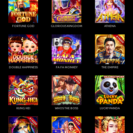
FORTUNE GOD
GLORIOUS KINGDOM
ATHENA
DOUBLE HAPPINESS
FA FA MONKEY
THE EMPIRE
KUNG HEI
WHOS THE BOSS
LUCKY PANDA