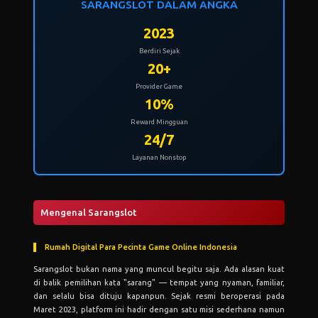
SARANGSLOT DALAM ANGKA
2023
Berdiri Sejak
20+
Provider Game
10%
Reward Mingguan
24/7
Layanan Nonstop
Mengenal Sarangslot
Rumah Digital Para Pecinta Game Online Indonesia
Sarangslot bukan nama yang muncul begitu saja. Ada alasan kuat
di balik pemilihan kata "sarang" — tempat yang nyaman, familiar,
dan selalu bisa dituju kapanpun. Sejak resmi beroperasi pada
Maret 2023, platform ini hadir dengan satu misi sederhana namun