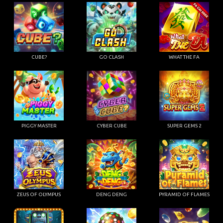
CUBE?
GO CLASH
WHAT THE FA
PIGGY MASTER
CYBER CUBE
SUPER GEMS 2
ZEUS OF OLYMPUS
DENG DENG
PYRAMID OF FLAMES