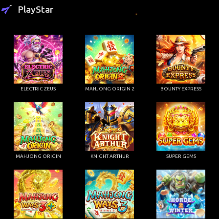
PlayStar
ELECTRIC ZEUS
MAHJONG ORIGIN 2
BOUNTY EXPRESS
MAHJONG ORIGIN
KNIGHT ARTHUR
SUPER GEMS