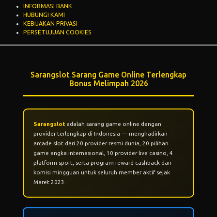
INFORMASI BANK
HUBUNGI KAMI
KEBIJAKAN PRIVASI
PERSETUJUAN COOKIES
Sarangslot Sarang Game Online Terlengkap
Bonus Melimpah 2026
Sarangslot
adalah sarang game online dengan
provider terlengkap di Indonesia — menghadirkan
arcade slot dari 20 provider resmi dunia, 20 pilihan
game angka internasional, 10 provider live casino, 4
platform sport, serta program reward cashback dan
komisi mingguan untuk seluruh member aktif sejak
Maret 2023.