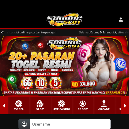
n terpercaya!!
Selamat Datang Di Sarangslot, situs slot online gacor dan terpercaya!!
TOGEL
SLOT
LIVE CASINO
SPORT
ARCADE
SABU