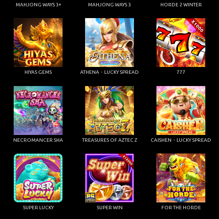
MAHJONG WAYS 3+
MAHJONG WAYS 3
HORDE 2 WINTER
HIYAS GEMS
ATHENA・LUCKY SPREAD
777
NECROMANCER SHA
TREASURES OF AZTEC Z
CAISHEN・LUCKY SPREAD
SUPER LUCKY
SUPER WIN
FOR THE HORDE