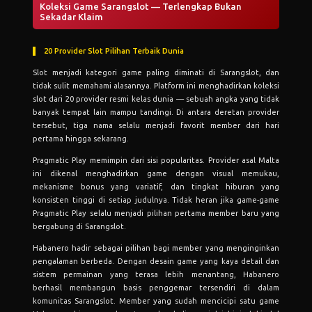
Koleksi Game Sarangslot — Terlengkap Bukan
Sekadar Klaim
20 Provider Slot Pilihan Terbaik Dunia
Slot menjadi kategori game paling diminati di Sarangslot, dan
tidak sulit memahami alasannya. Platform ini menghadirkan koleksi
slot dari 20 provider resmi kelas dunia — sebuah angka yang tidak
banyak tempat lain mampu tandingi. Di antara deretan provider
tersebut, tiga nama selalu menjadi favorit member dari hari
pertama hingga sekarang.
Pragmatic Play memimpin dari sisi popularitas. Provider asal Malta
ini dikenal menghadirkan game dengan visual memukau,
mekanisme bonus yang variatif, dan tingkat hiburan yang
konsisten tinggi di setiap judulnya. Tidak heran jika game-game
Pragmatic Play selalu menjadi pilihan pertama member baru yang
bergabung di Sarangslot.
Habanero hadir sebagai pilihan bagi member yang menginginkan
pengalaman berbeda. Dengan desain game yang kaya detail dan
sistem permainan yang terasa lebih menantang, Habanero
berhasil membangun basis penggemar tersendiri di dalam
komunitas Sarangslot. Member yang sudah mencicipi satu game