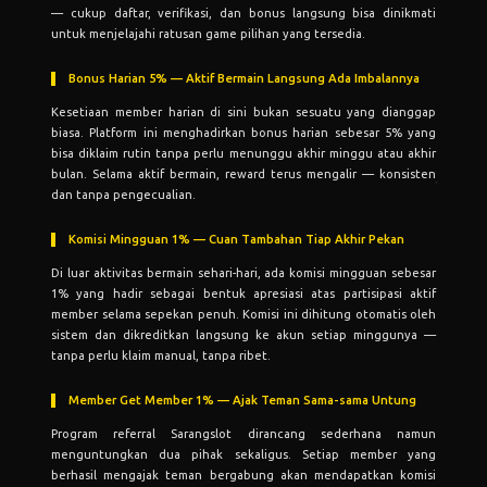
— cukup daftar, verifikasi, dan bonus langsung bisa dinikmati
untuk menjelajahi ratusan game pilihan yang tersedia.
Bonus Harian 5% — Aktif Bermain Langsung Ada Imbalannya
Kesetiaan member harian di sini bukan sesuatu yang dianggap
biasa. Platform ini menghadirkan bonus harian sebesar 5% yang
bisa diklaim rutin tanpa perlu menunggu akhir minggu atau akhir
bulan. Selama aktif bermain, reward terus mengalir — konsisten
dan tanpa pengecualian.
Komisi Mingguan 1% — Cuan Tambahan Tiap Akhir Pekan
Di luar aktivitas bermain sehari-hari, ada komisi mingguan sebesar
1% yang hadir sebagai bentuk apresiasi atas partisipasi aktif
member selama sepekan penuh. Komisi ini dihitung otomatis oleh
sistem dan dikreditkan langsung ke akun setiap minggunya —
tanpa perlu klaim manual, tanpa ribet.
Member Get Member 1% — Ajak Teman Sama-sama Untung
Program referral Sarangslot dirancang sederhana namun
menguntungkan dua pihak sekaligus. Setiap member yang
berhasil mengajak teman bergabung akan mendapatkan komisi