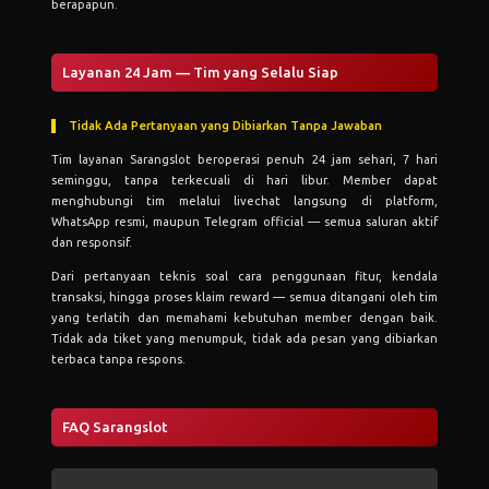
berapapun.
Layanan 24 Jam — Tim yang Selalu Siap
Tidak Ada Pertanyaan yang Dibiarkan Tanpa Jawaban
Tim layanan Sarangslot beroperasi penuh 24 jam sehari, 7 hari
seminggu, tanpa terkecuali di hari libur. Member dapat
menghubungi tim melalui livechat langsung di platform,
WhatsApp resmi, maupun Telegram official — semua saluran aktif
dan responsif.
Dari pertanyaan teknis soal cara penggunaan fitur, kendala
transaksi, hingga proses klaim reward — semua ditangani oleh tim
yang terlatih dan memahami kebutuhan member dengan baik.
Tidak ada tiket yang menumpuk, tidak ada pesan yang dibiarkan
terbaca tanpa respons.
FAQ Sarangslot