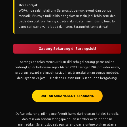
Uci Sudrajat
WOW... ga salah platform Sarangslot banyak event dan bonus
menarik, fiturnya unik bikin pengalaman main jadi lebih seru dan
beda dari platform lainnya. Jadi makin betah main disini, buat lo
yang cari game yang beda dan seru, Sarangslot tempatnya!
Gabung Sekarang di Sarangslot!
Sarangslot telah membuktikan diri sebagai sarang game online
terlengkap di Indonesia sejak Maret 2023. Dengan 20+ provider resmi,
program reward melimpah setiap hari, transaksi aman semua metode,
dan layanan 24 jam — tidak ada alasan untuk menunda bergabung.
DAFTAR SARANGSLOT SEKARANG
Daftar sekarang, pilih game favorit kamu dari ratusan koleksi terbaik,
dan rasakan sendiri mengapa ribuan member aktif Indonesia
menjadikan Sarangslot sebagai sarang game online pilihan utama