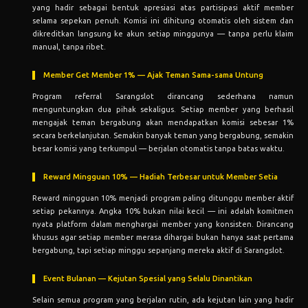
yang hadir sebagai bentuk apresiasi atas partisipasi aktif member
selama sepekan penuh. Komisi ini dihitung otomatis oleh sistem dan
dikreditkan langsung ke akun setiap minggunya — tanpa perlu klaim
manual, tanpa ribet.
Member Get Member 1% — Ajak Teman Sama-sama Untung
Program referral Sarangslot dirancang sederhana namun
menguntungkan dua pihak sekaligus. Setiap member yang berhasil
mengajak teman bergabung akan mendapatkan komisi sebesar 1%
secara berkelanjutan. Semakin banyak teman yang bergabung, semakin
besar komisi yang terkumpul — berjalan otomatis tanpa batas waktu.
Reward Mingguan 10% — Hadiah Terbesar untuk Member Setia
Reward mingguan 10% menjadi program paling ditunggu member aktif
setiap pekannya. Angka 10% bukan nilai kecil — ini adalah komitmen
nyata platform dalam menghargai member yang konsisten. Dirancang
khusus agar setiap member merasa dihargai bukan hanya saat pertama
bergabung, tapi setiap minggu sepanjang mereka aktif di Sarangslot.
Event Bulanan — Kejutan Spesial yang Selalu Dinantikan
Selain semua program yang berjalan rutin, ada kejutan lain yang hadir