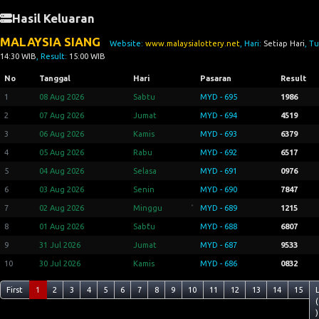
Hasil Keluaran
MALAYSIA SIANG
Website:
www.malaysialottery.net
, Hari:
Setiap Hari
, T
14:30 WIB
, Result:
15:00 WIB
No
Tanggal
Hari
Pasaran
Result
1
08 Aug 2026
Sabtu
MYD - 695
1986
2
07 Aug 2026
Jumat
MYD - 694
4519
3
06 Aug 2026
Kamis
MYD - 693
6379
4
05 Aug 2026
Rabu
MYD - 692
6517
5
04 Aug 2026
Selasa
MYD - 691
0976
6
03 Aug 2026
Senin
MYD - 690
7847
7
02 Aug 2026
Minggu
MYD - 689
1215
8
01 Aug 2026
Sabtu
MYD - 688
6807
9
31 Jul 2026
Jumat
MYD - 687
9533
10
30 Jul 2026
Kamis
MYD - 686
0832
First
1
2
3
4
5
6
7
8
9
10
11
12
13
14
15
(
)