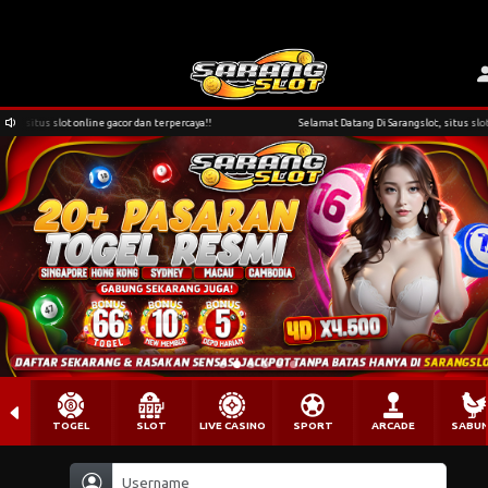
 online gacor dan terpercaya!!
Selamat Datang Di Sarangslot, situs slot online gacor 
TOGEL
SLOT
LIVE CASINO
SPORT
ARCADE
SABU