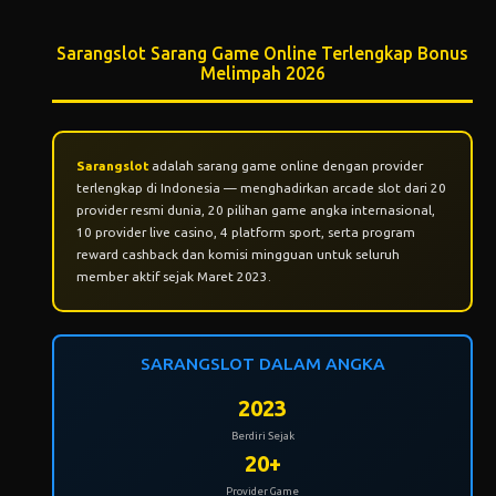
Sarangslot Sarang Game Online Terlengkap Bonus
Melimpah 2026
Sarangslot
adalah sarang game online dengan provider
terlengkap di Indonesia — menghadirkan arcade slot dari 20
provider resmi dunia, 20 pilihan game angka internasional,
10 provider live casino, 4 platform sport, serta program
reward cashback dan komisi mingguan untuk seluruh
member aktif sejak Maret 2023.
SARANGSLOT DALAM ANGKA
2023
Berdiri Sejak
20+
Provider Game