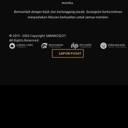
mereka.
Bermainlah dengan bijak dan bertanggung jawab. Sarangslot berkomitmen
menyediakan hiburan berkualitas untuk semua member.
© 2015 - 2026 Copyright SARANGSLOT.
All Rights Reserved.
LAPOR PUSAT