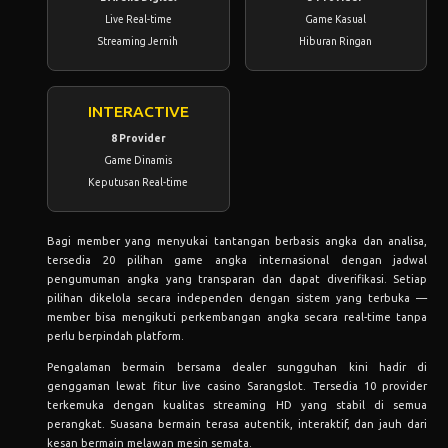
Live Real-time
Game Kasual
Streaming Jernih
Hiburan Ringan
INTERACTIVE
8 Provider
Game Dinamis
Keputusan Real-time
Bagi member yang menyukai tantangan berbasis angka dan analisa,
tersedia 20 pilihan game angka internasional dengan jadwal
pengumuman angka yang transparan dan dapat diverifikasi. Setiap
pilihan dikelola secara independen dengan sistem yang terbuka —
member bisa mengikuti perkembangan angka secara real-time tanpa
perlu berpindah platform.
Pengalaman bermain bersama dealer sungguhan kini hadir di
genggaman lewat fitur live casino Sarangslot. Tersedia 10 provider
terkemuka dengan kualitas streaming HD yang stabil di semua
perangkat. Suasana bermain terasa autentik, interaktif, dan jauh dari
kesan bermain melawan mesin semata.