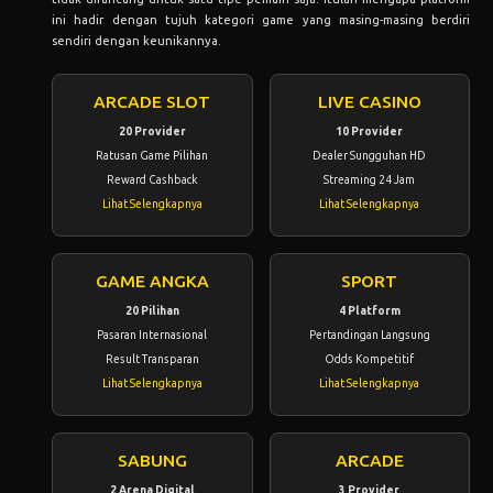
ini hadir dengan tujuh kategori game yang masing-masing berdiri
sendiri dengan keunikannya.
ARCADE SLOT
LIVE CASINO
20 Provider
10 Provider
Ratusan Game Pilihan
Dealer Sungguhan HD
Reward Cashback
Streaming 24 Jam
Lihat Selengkapnya
Lihat Selengkapnya
GAME ANGKA
SPORT
20 Pilihan
4 Platform
Pasaran Internasional
Pertandingan Langsung
Result Transparan
Odds Kompetitif
Lihat Selengkapnya
Lihat Selengkapnya
SABUNG
ARCADE
2 Arena Digital
3 Provider