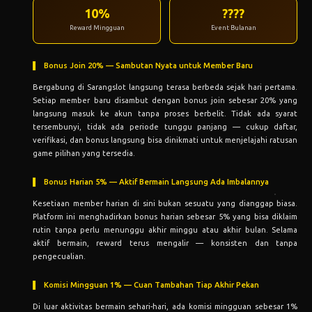
10%
????
Reward Mingguan
Event Bulanan
Bonus Join 20% — Sambutan Nyata untuk Member Baru
Bergabung di Sarangslot langsung terasa berbeda sejak hari pertama.
Setiap member baru disambut dengan bonus join sebesar 20% yang
langsung masuk ke akun tanpa proses berbelit. Tidak ada syarat
tersembunyi, tidak ada periode tunggu panjang — cukup daftar,
verifikasi, dan bonus langsung bisa dinikmati untuk menjelajahi ratusan
game pilihan yang tersedia.
Bonus Harian 5% — Aktif Bermain Langsung Ada Imbalannya
Kesetiaan member harian di sini bukan sesuatu yang dianggap biasa.
Platform ini menghadirkan bonus harian sebesar 5% yang bisa diklaim
rutin tanpa perlu menunggu akhir minggu atau akhir bulan. Selama
aktif bermain, reward terus mengalir — konsisten dan tanpa
pengecualian.
Komisi Mingguan 1% — Cuan Tambahan Tiap Akhir Pekan
Di luar aktivitas bermain sehari-hari, ada komisi mingguan sebesar 1%