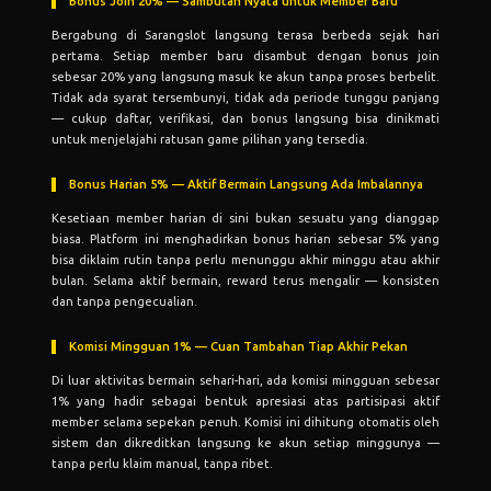
Bonus Join 20% — Sambutan Nyata untuk Member Baru
Bergabung di Sarangslot langsung terasa berbeda sejak hari
pertama. Setiap member baru disambut dengan bonus join
sebesar 20% yang langsung masuk ke akun tanpa proses berbelit.
Tidak ada syarat tersembunyi, tidak ada periode tunggu panjang
— cukup daftar, verifikasi, dan bonus langsung bisa dinikmati
untuk menjelajahi ratusan game pilihan yang tersedia.
Bonus Harian 5% — Aktif Bermain Langsung Ada Imbalannya
Kesetiaan member harian di sini bukan sesuatu yang dianggap
biasa. Platform ini menghadirkan bonus harian sebesar 5% yang
bisa diklaim rutin tanpa perlu menunggu akhir minggu atau akhir
bulan. Selama aktif bermain, reward terus mengalir — konsisten
dan tanpa pengecualian.
Komisi Mingguan 1% — Cuan Tambahan Tiap Akhir Pekan
Di luar aktivitas bermain sehari-hari, ada komisi mingguan sebesar
1% yang hadir sebagai bentuk apresiasi atas partisipasi aktif
member selama sepekan penuh. Komisi ini dihitung otomatis oleh
sistem dan dikreditkan langsung ke akun setiap minggunya —
tanpa perlu klaim manual, tanpa ribet.