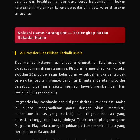
terlihat dari loyalitas member yang terus bertumbuh — bukan
karena janji, melainkan karena pengalaman nyata yang dirasakan
langsung.
Koleksi Game Sarangslot — Terlengkap Bukan
Sekadar Klaim
20 Provider Slot Pilihan Terbaik Dunia
Slot menjadi kategori game paling diminati di Sarangslot, dan
tidak sulit memahami alasannya. Platform ini menghadirkan koleksi
slot dari 20 provider resmi kelas dunia — sebuah angka yang tidak
banyak tempat lain mampu tandingi. Di antara deretan provider
tersebut, tiga nama selalu menjadi favorit member dari hari
pertama hingga sekarang.
Pragmatic Play memimpin dari sisi popularitas. Provider asal Malta
ini dikenal menghadirkan game dengan visual memukau,
mekanisme bonus yang variatif, dan tingkat hiburan yang
konsisten tinggi di setiap judulnya. Tidak heran jika game-game
Pragmatic Play selalu menjadi pilihan pertama member baru yang
bergabung di Sarangslot.