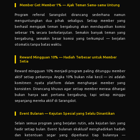
Member Get Member 1% — Ajak Teman Sama-sama Untung
Program referral Sarangslot dirancang sederhana namun
menguntungkan dua pihak sekaligus. Setiap member yang
berhasil mengajak teman bergabung akan mendapatkan komisi
sebesar 1% secara berkelanjutan. Semakin banyak teman yang
bergabung, semakin besar komisi yang terkumpul — berjalan
otomatis tanpa batas waktu.
Reward Mingguan 10% — Hadiah Terbesar untuk Member
Setia
Reward mingguan 10% menjadi program paling ditunggu member
aktif setiap pekannya. Angka 10% bukan nilai kecil — ini adalah
komitmen nyata platform dalam menghargai member yang
konsisten. Dirancang khusus agar setiap member merasa dihargai
bukan hanya saat pertama bergabung, tapi setiap minggu
sepanjang mereka aktif di Sarangslot.
Event Bulanan — Kejutan Spesial yang Selalu Dinantikan
Selain semua program yang berjalan rutin, ada kejutan lain yang
hadir setiap bulan. Event bulanan eksklusif menghadirkan hadiah
dan ketentuan segar yang diperbarui tiap bulannya —