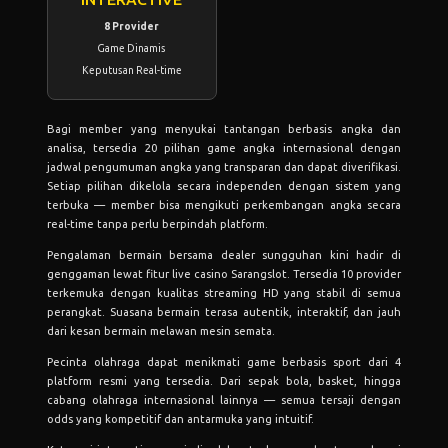
8 Provider
Game Dinamis
Keputusan Real-time
Bagi member yang menyukai tantangan berbasis angka dan
analisa, tersedia 20 pilihan game angka internasional dengan
jadwal pengumuman angka yang transparan dan dapat diverifikasi.
Setiap pilihan dikelola secara independen dengan sistem yang
terbuka — member bisa mengikuti perkembangan angka secara
real-time tanpa perlu berpindah platform.
Pengalaman bermain bersama dealer sungguhan kini hadir di
genggaman lewat fitur live casino Sarangslot. Tersedia 10 provider
terkemuka dengan kualitas streaming HD yang stabil di semua
perangkat. Suasana bermain terasa autentik, interaktif, dan jauh
dari kesan bermain melawan mesin semata.
Pecinta olahraga dapat menikmati game berbasis sport dari 4
platform resmi yang tersedia. Dari sepak bola, basket, hingga
cabang olahraga internasional lainnya — semua tersaji dengan
odds yang kompetitif dan antarmuka yang intuitif.