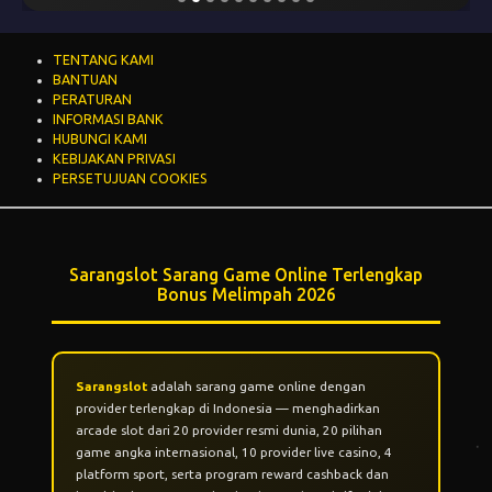
TENTANG KAMI
BANTUAN
PERATURAN
INFORMASI BANK
HUBUNGI KAMI
KEBIJAKAN PRIVASI
PERSETUJUAN COOKIES
Sarangslot Sarang Game Online Terlengkap
Bonus Melimpah 2026
Sarangslot
adalah sarang game online dengan
provider terlengkap di Indonesia — menghadirkan
arcade slot dari 20 provider resmi dunia, 20 pilihan
game angka internasional, 10 provider live casino, 4
platform sport, serta program reward cashback dan