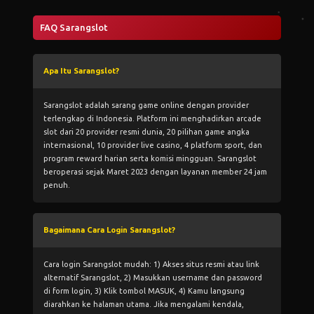
FAQ Sarangslot
Apa Itu Sarangslot?
Sarangslot adalah sarang game online dengan provider
terlengkap di Indonesia. Platform ini menghadirkan arcade
slot dari 20 provider resmi dunia, 20 pilihan game angka
internasional, 10 provider live casino, 4 platform sport, dan
program reward harian serta komisi mingguan. Sarangslot
beroperasi sejak Maret 2023 dengan layanan member 24 jam
penuh.
Bagaimana Cara Login Sarangslot?
Cara login Sarangslot mudah: 1) Akses situs resmi atau link
alternatif Sarangslot, 2) Masukkan username dan password
di form login, 3) Klik tombol MASUK, 4) Kamu langsung
diarahkan ke halaman utama. Jika mengalami kendala,