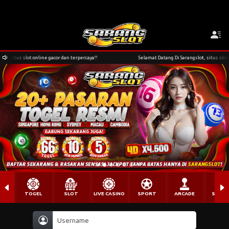
nline gacor dan terpercaya!!
Selamat Datang Di Sarangslot, situs slot online gacor dan
TOGEL
SLOT
LIVE CASINO
SPORT
ARCADE
SABU