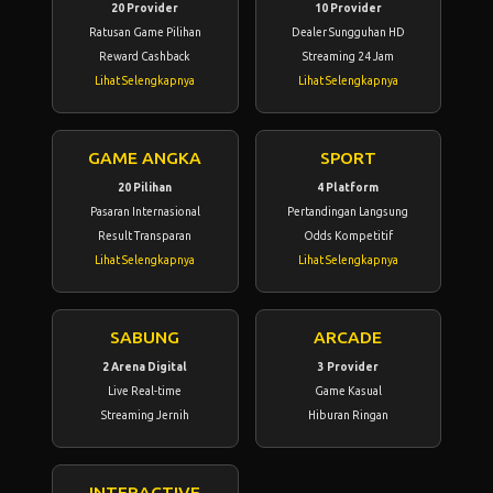
20 Provider
10 Provider
Ratusan Game Pilihan
Dealer Sungguhan HD
Reward Cashback
Streaming 24 Jam
Lihat Selengkapnya
Lihat Selengkapnya
GAME ANGKA
SPORT
20 Pilihan
4 Platform
Pasaran Internasional
Pertandingan Langsung
Result Transparan
Odds Kompetitif
Lihat Selengkapnya
Lihat Selengkapnya
SABUNG
ARCADE
2 Arena Digital
3 Provider
Live Real-time
Game Kasual
Streaming Jernih
Hiburan Ringan
INTERACTIVE