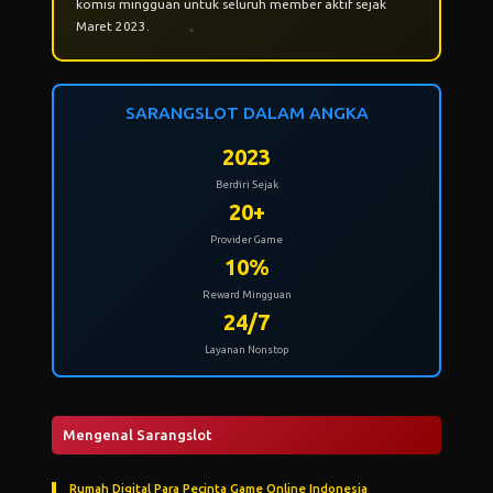
komisi mingguan untuk seluruh member aktif sejak
Maret 2023.
SARANGSLOT DALAM ANGKA
2023
Berdiri Sejak
20+
Provider Game
10%
Reward Mingguan
24/7
Layanan Nonstop
Mengenal Sarangslot
Rumah Digital Para Pecinta Game Online Indonesia