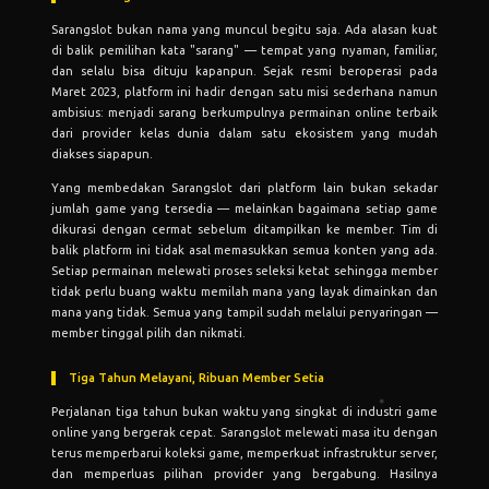
Sarangslot bukan nama yang muncul begitu saja. Ada alasan kuat
di balik pemilihan kata "sarang" — tempat yang nyaman, familiar,
dan selalu bisa dituju kapanpun. Sejak resmi beroperasi pada
Maret 2023, platform ini hadir dengan satu misi sederhana namun
ambisius: menjadi sarang berkumpulnya permainan online terbaik
dari provider kelas dunia dalam satu ekosistem yang mudah
diakses siapapun.
Yang membedakan Sarangslot dari platform lain bukan sekadar
jumlah game yang tersedia — melainkan bagaimana setiap game
dikurasi dengan cermat sebelum ditampilkan ke member. Tim di
balik platform ini tidak asal memasukkan semua konten yang ada.
Setiap permainan melewati proses seleksi ketat sehingga member
tidak perlu buang waktu memilah mana yang layak dimainkan dan
mana yang tidak. Semua yang tampil sudah melalui penyaringan —
member tinggal pilih dan nikmati.
Tiga Tahun Melayani, Ribuan Member Setia
Perjalanan tiga tahun bukan waktu yang singkat di industri game
online yang bergerak cepat. Sarangslot melewati masa itu dengan
terus memperbarui koleksi game, memperkuat infrastruktur server,
dan memperluas pilihan provider yang bergabung. Hasilnya