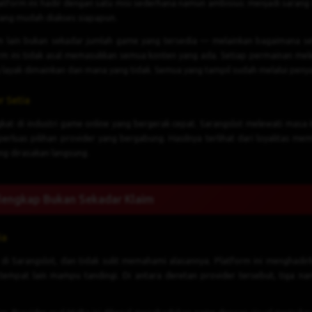
atform ini hadir dengan satu misi sederhana namun ambisius: menjadi sarang
yang mudah diakses siapapun.
 lain bukan sekadar jumlah game yang tersedia — melainkan bagaimana s
orm ini tidak asal memasukkan semua konten yang ada. Setiap permainan mel
layak dimainkan dan mana yang tidak. Semua yang tampil sudah melalui penya
r Setia
reek Gods
Coin Spinner
Loy Krath
gkat di industri game online yang bergerak cepat. Sarangslot melewati masa
erluas pilihan provider yang bergabung. Hasilnya terlihat dari loyalitas 
ng dirasakan langsung.
lengkap Bukan Sekadar Klaim
ia
anesha Jr.
Aladdins lamp
Monster Hu
 di Sarangslot, dan tidak sulit memahami alasannya. Platform ini menghadirka
empat lain mampu tandingi. Di antara deretan provider tersebut, tiga nam