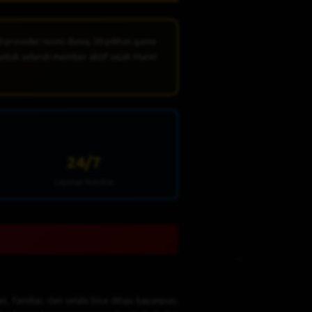
 provider resmi dunia, 20 pilihan game
untuk seluruh member aktif sejak Maret
ver M
888 Cai Shen
24/7
Layanan Nonstop
cs
Dragon Koi
 familiar, dan selalu bisa dituju kapanpun.