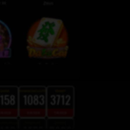
r M
Zeus
mobile
Da Fa Cai
QATAR
HONGKONG LOTTO
SIDNEY
158
1083
3712
/8/2026
6/8/2026
7/8/2026
KONG POOLS
CAMBODIA
TAIWAN
Bag
Crazy Crazy