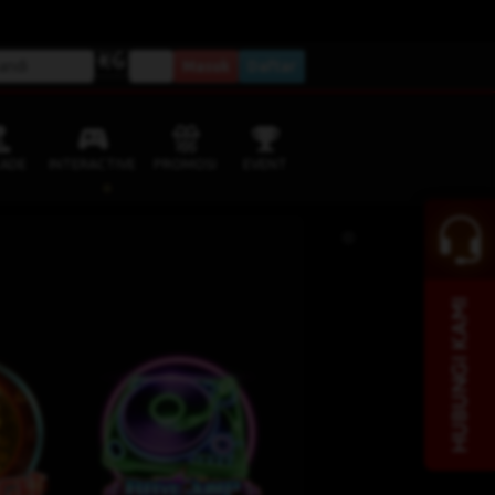
gacor dan terpercaya!!
Masuk
Daftar
ADE
INTERACTIVE
PROMOSI
EVENT