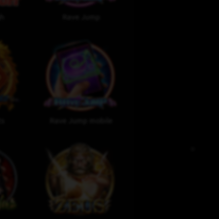
gh
Rave Jump
ts
Rave Jump mobile